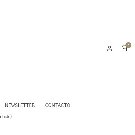
0
a de Regalo 30€
NEWSLETTER
CONTACTO
cluido)